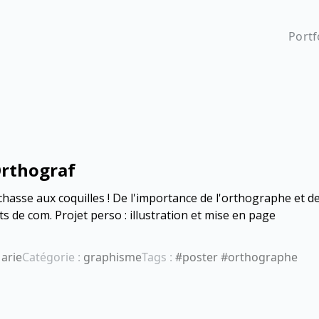
Portf
Orthograf
chasse aux coquilles ! De l'importance de l'orthographe et d
s de com. Projet perso : illustration et mise en page
arie
Catégorie :
graphisme
Tags :
#poster #orthographe