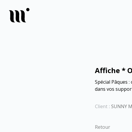
Affiche * 
Spécial Pâques : 
dans vos support
Client :
SUNNY M
Retour